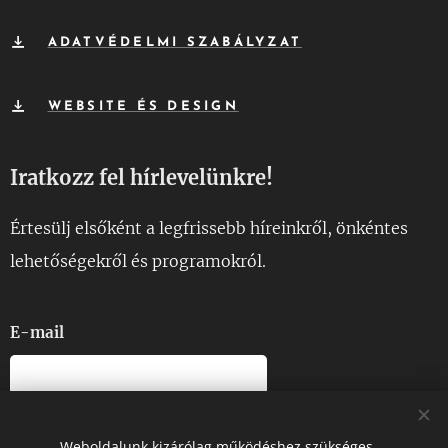
ADATVÉDELMI SZABÁLYZAT
WEBSITE ÉS DESIGN
Iratkozz fel hírlevelünkre!
Értesülj elsőként a legfrissebb híreinkről, önkéntes
lehetőségekről és programokról.
E-mail
Ezt a webhelyet reCAPTCHA védi, és a Google
Adatvédelmi
irányelvek
és
Felhasználási feltételek
vonatkoznak rá.
Weboldalunk kizárólag működéshez szükséges