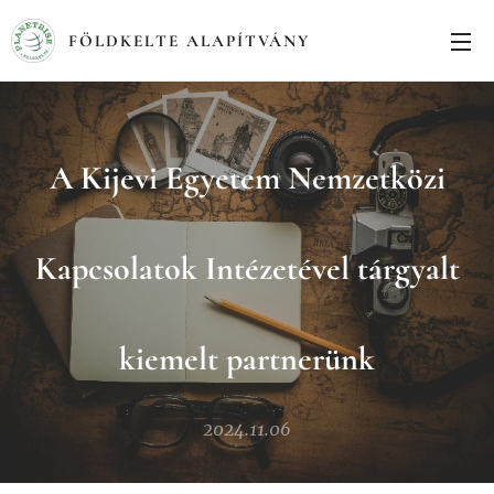
FÖLDKELTE ALAPÍTVÁNY
A Kijevi Egyetem Nemzetközi
Kapcsolatok Intézetével tárgyalt
kiemelt partnerünk
2024.11.06