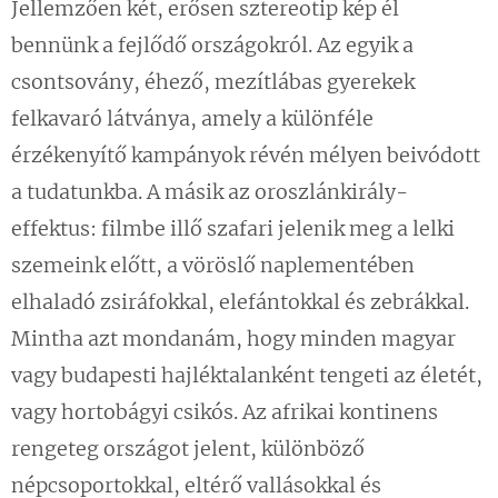
Jellemzően két, erősen sztereotip kép él
bennünk a fejlődő országokról. Az egyik a
csontsovány, éhező, mezítlábas gyerekek
felkavaró látványa, amely a különféle
érzékenyítő kampányok révén mélyen beivódott
a tudatunkba. A másik az oroszlánkirály-
effektus: filmbe illő szafari jelenik meg a lelki
szemeink előtt, a vöröslő naplementében
elhaladó zsiráfokkal, elefántokkal és zebrákkal.
Mintha azt mondanám, hogy minden magyar
vagy budapesti hajléktalanként tengeti az életét,
vagy hortobágyi csikós. Az afrikai kontinens
rengeteg országot jelent, különböző
népcsoportokkal, eltérő vallásokkal és