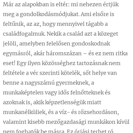
Már az alapokban is eltér: mi nehezen értjük
meg a gondolkodásmódjukat. Ami elsőre is
feltűnik, az az, hogy mennyivel tágabb a
családfogalmuk. Nekik a család azt a közeget
jelöli, amelyben felelősen gondoskodnak
egymásról, akár háromszázan – és ez nem ritka
eset! Egy ilyen közösséghez tartozásnak nem
feltétele a vér szerinti kötelék, sőt helye van
benne a nagyszámú gyermeknek, a
munkaképtelen vagy idős felnőtteknek és
azoknak is, akik képzetlenségük miatt
munkanélküliek, és a víz- és rőzsehordáson,
valamint kisebb mezőgazdasági munkákon kívül
nem foghatók be másra. Ez óriási terhet ró