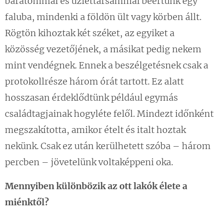
barátommal és üzlettársammal beértünk egy
faluba, mindenki a földön ült vagy körben állt.
Rögtön kihoztak két széket, az egyiket a
közösség vezetőjének, a másikat pedig nekem
mint vendégnek. Ennek a beszélgetésnek csak a
protokollrésze három órát tartott. Ez alatt
hosszasan érdeklődtünk például egymás
családtagjainak hogyléte felől. Mindezt időnként
megszakította, amikor ételt és italt hoztak
nekünk. Csak ez után kerülhetett szóba – három
percben – jövetelünk voltaképpeni oka.
Mennyiben különbözik az ott lakók élete a
miénktől?