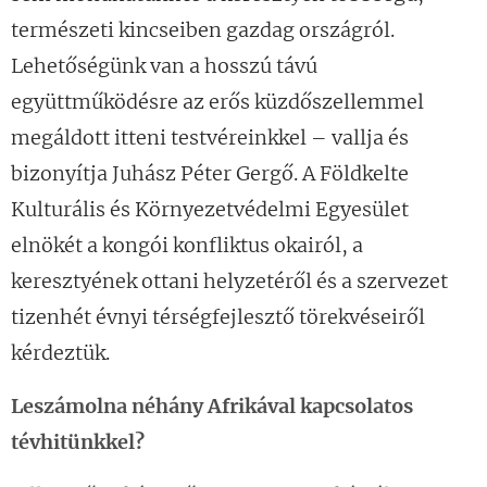
természeti kincseiben gazdag országról.
Lehetőségünk van a hosszú távú
együttműködésre az erős küzdőszellemmel
megáldott itteni testvéreinkkel – vallja és
bizonyítja Juhász Péter Gergő. A Földkelte
Kulturális és Környezetvédelmi Egyesület
elnökét a kongói konfliktus okairól, a
keresztyének ottani helyzetéről és a szervezet
tizenhét évnyi térségfejlesztő törekvéseiről
kérdeztük.
Leszámolna néhány Afrikával kapcsolatos
tévhitünkkel?