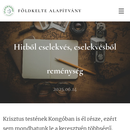
FÖLDKELTE ALAPÍTVÁNY
Hitből cselekvés, cselekvésből
reménység
2025.06.14
Krisztus testének Kongóban is él része, ezért
sem mondhatunk le a keresztyén többségű,