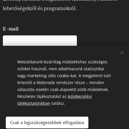
lehetőségekről és programokról.
E-mail
Ezt a webhelyet reCAPTCHA védi, és a Google
Adatvédelmi
irányelvek
és
Felhasználási feltételek
vonatkoznak rá.
Weboldalunk kizárólag működéshez szükséges
sütiket használ, nem alkalmazunk statisztikai
vagy marketing célú cookie-kat. A megjelenő süti
KÜLDÉS
értesítő a Webnode rendszer része – minden
választás esetén csak alapvető sütik működnek.
Részletes tájékoztatást az
Adatkezelési
tájékoztatónkban
találsz.
© 2026 | Földkelte Alapítvány – Minden jog fenntartva.
Csak a legszükségesebbek elfogadása
Sütik