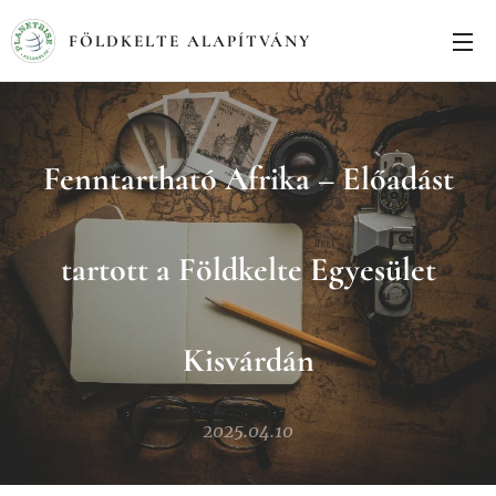
FÖLDKELTE ALAPÍTVÁNY
Fenntartható Afrika – Előadást
tartott a Földkelte Egyesület
Kisvárdán
2025.04.10